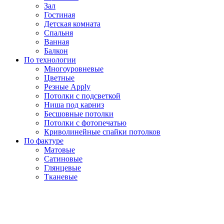
Зал
Гостиная
Детская комната
Спальня
Ванная
Балкон
По технологии
Многоуровневые
Цветные
Резные Apply
Потолки с подсветкой
Ниша под карниз
Бесшовные потолки
Потолки с фотопечатью
Криволинейные спайки потолков
По фактуре
Матовые
Сатиновые
Глянцевые
Тканевые